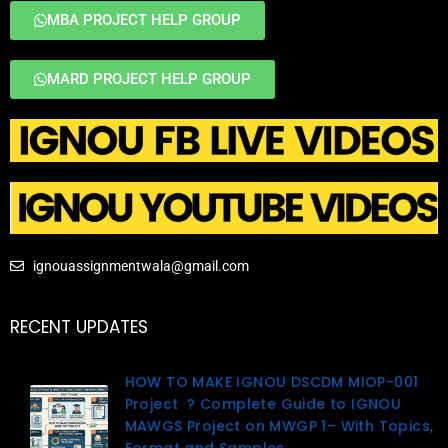
MBA PROJECT HELP GROUP
MARD PROJECT HELP GROUP
ignouassignmentwala@gmail.com
RECENT UPDATES
HOW TO MAKE IGNOU DSCDM MIOP-001
Project ? Complete Guide to IGNOU
MAWGS Project on MWGP 1– With Topics,
Format and Samples