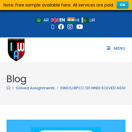
Note: Free sample available here. All services are paid.
OK
EN
AR
HI
UR
MENU
Blog
>
Solved Assignments
>
IGNOU BPCC 131 HINDI SOLVED ASSIG