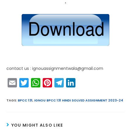
contact us : ignouassignmentwala@gmail.com
E
T
W
Pi
T
Li
m
w
h
nt
el
n
ai
itt
a
er
e
k
TAGS
:
BPCC 131
,
IGNOU BPCC 131 HINDI SOLVED ASSIGNMENT 2023-24
l
er
ts
e
gr
e
A
st
a
dI
YOU MIGHT ALSO LIKE
p
m
n