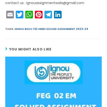
contact us : ignouassignmentwala@gmail.com
E
T
W
Pi
T
Li
m
w
h
nt
el
n
ai
itt
a
er
e
k
TAGS
:
IGNOU BSOC 132 HINDI SOLVED ASSIGNMENT 2023-24
l
er
ts
e
gr
e
A
st
a
dI
YOU MIGHT ALSO LIKE
p
m
n
p