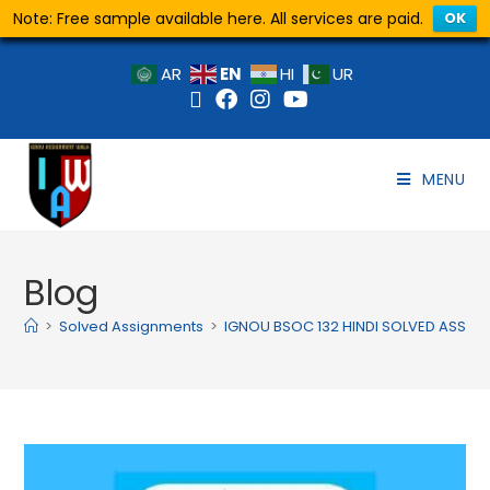
Note: Free sample available here. All services are paid.
OK
EN
AR
HI
UR
MENU
Blog
>
Solved Assignments
>
IGNOU BSOC 132 HINDI SOLVED ASSIG