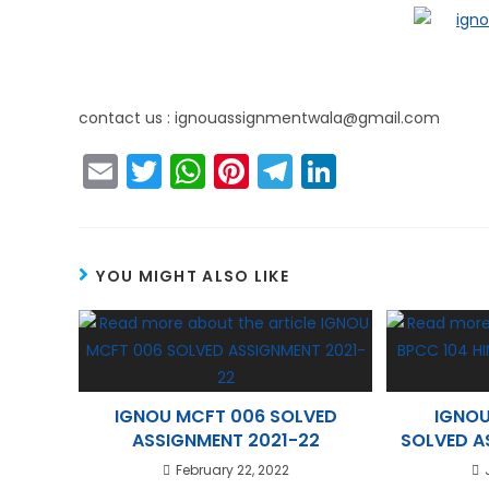
contact us : ignouassignmentwala@gmail.com
E
T
W
Pi
T
Li
m
w
h
nt
el
n
ai
itt
a
er
e
k
l
er
ts
e
gr
e
YOU MIGHT ALSO LIKE
A
st
a
dI
p
m
n
p
IGNOU MCFT 006 SOLVED
IGNOU
ASSIGNMENT 2021-22
SOLVED A
February 22, 2022