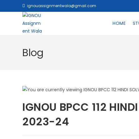
ignouassignmentwala@gmail.com
HOME
ST
Blog
IGNOU BPCC 112 HIND
2023-24