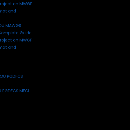
NOU MAWGS
Complete Guide
roject on MWGP
rmat and
U PGDFCS MFCI