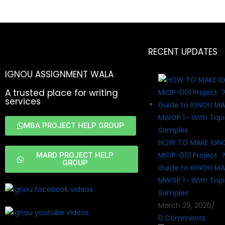
RECENT UPDATES
IGNOU ASSIGNMENT WALA
A trusted place for writing
services
MBA PROJECT HELP GROUP
HOW TO MAKE IGN
MIOP-001 Project 
MARD PROJECT HELP
GROUP
Guide to IGNOU MA
MWGP 1– With Topi
Samples
March 29, 2026
/
0 Comments