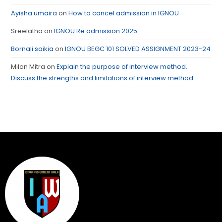
Ayisha umaira
on
How to cancel admission in IGNOU
Sreelatha
on
IGNOU Re admission 2025
Bornali saikia
on
IGNOU BEGC 101 SOLVED ASSIGNMENT 2023-24
Milon Mitra
on
Explain the purpose of interview method.
Discuss the strengths and limitations of interview method.