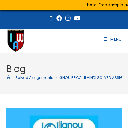
Note: Free sample ava
MENU
Blog
>
Solved Assignments
>
IGNOU BPCC 111 HINDI SOLVED ASSIGN