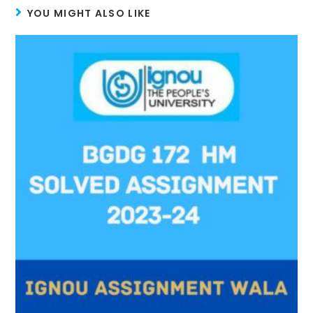
A
st
a
dI
YOU MIGHT ALSO LIKE
p
m
n
p