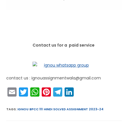
Contact us for a paid service
contact us : ignouassignmentwala@gmail.com
E
T
W
Pi
T
Li
m
w
h
nt
el
n
ai
itt
a
er
e
k
TAGS
:
IGNOU BPCC 111 HINDI SOLVED ASSIGNMENT 2023-24
l
er
ts
e
gr
e