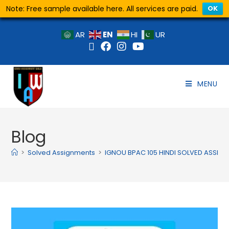
Note: Free sample available here. All services are paid.
OK
EN
AR
HI
UR
MENU
Blog
>
Solved Assignments
>
IGNOU BPAC 105 HINDI SOLVED ASSIG