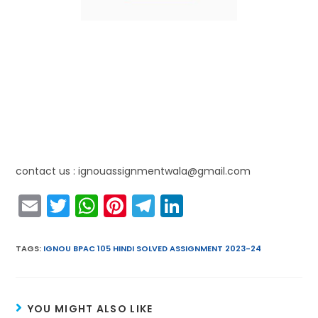
contact us : ignouassignmentwala@gmail.com
E
T
W
Pi
T
Li
m
w
h
nt
el
n
ai
itt
a
er
e
k
TAGS
:
IGNOU BPAC 105 HINDI SOLVED ASSIGNMENT 2023-24
l
er
ts
e
gr
e
A
st
a
dI
YOU MIGHT ALSO LIKE