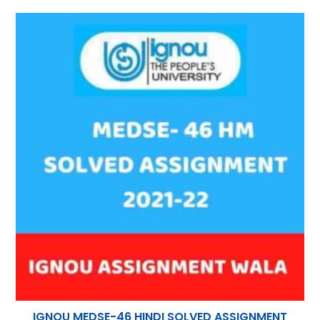
p
m
n
p
IGNOU MEDSE-46 HINDI SOLVED ASSIGNMENT