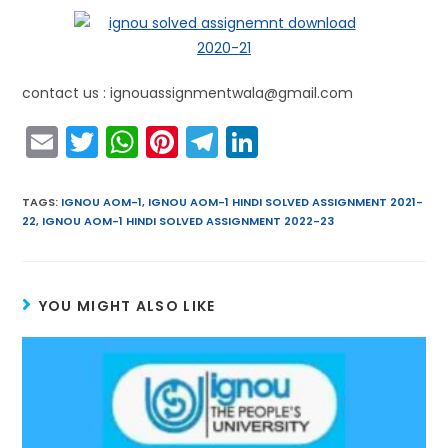
contact us : ignouassignmentwala@gmail.com
E
T
W
Pi
T
Li
m
w
h
nt
el
n
ai
itt
a
er
e
k
TAGS
:
IGNOU AOM-1
,
IGNOU AOM-1 HINDI SOLVED ASSIGNMENT 2021-
22
,
IGNOU AOM-1 HINDI SOLVED ASSIGNMENT 2022-23
l
er
ts
e
gr
e
A
st
a
dI
p
m
n
YOU MIGHT ALSO LIKE
p