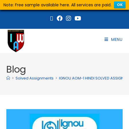
Note: Free sample available here. All services are paid.
OK
MENU
Blog
>
Solved Assignments
>
IGNOU AOM-1 HINDI SOLVED ASSIGNM