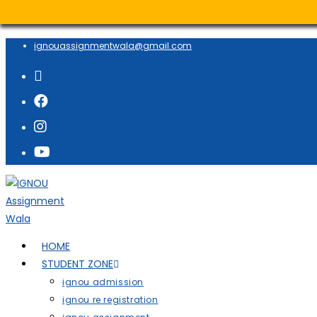
ignouassignmentwala@gmail.com
HOME
STUDENT ZONE
ignou admission
ignou re registration