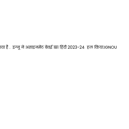
या गया है . इग्नू ने असाइनमेंट बेवई 181 हिंदी 2023-24 हल किया.IGNOU