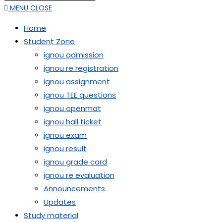
MENU
CLOSE
Home
Student Zone
ignou admission
ignou re registration
ignou assignment
ignou TEE questions
ignou openmat
ignou hall ticket
ignou exam
ignou result
ignou grade card
ignou re evaluation
Announcements
Updates
Study material