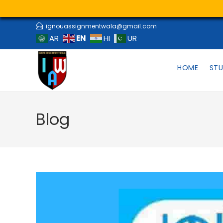
ignouassignmentwala@gmail.com
EN
AR
HI
UR
HOME
STU
Blog