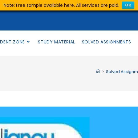
Note: Free sample available here. All services are paid.
OK
DENT ZONE
STUDY MATERIAL
SOLVED ASSIGNMENTS
>
Solved Assignm