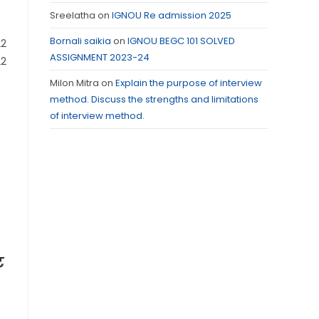
Sreelatha
on
IGNOU Re admission 2025
Bornali saikia
on
IGNOU BEGC 101 SOLVED
2
ASSIGNMENT 2023-24
22
Milon Mitra
on
Explain the purpose of interview
method. Discuss the strengths and limitations
of interview method.
ट