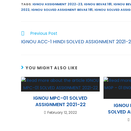
TAGS
:
IGNOU ASSIGNMENT 2022-23
,
IGNOU BEVAE 181
,
IGNOU BEV
e
s
t
l
i
2022
,
IGNOU SOLVED ASSIGNENT BEVAE 181
,
IGNOU SOLVED ASSIG
r
A
e
e
n
p
r
g
k
Previous Post
p
e
r
e
IGNOU ACC-1 HINDI SOLVED ASSIGNMENT 2021-
s
a
d
t
m
I
n
YOU MIGHT ALSO LIKE
IGNOU MPC-01 SOLVED
ASSIGNMENT 2021-22
IGNOU 
SOLVED A
February 12, 2022