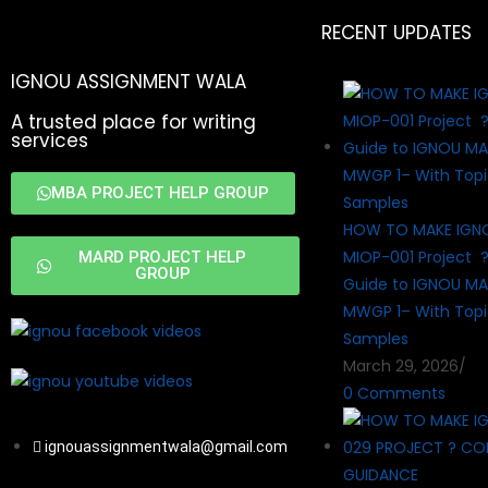
RECENT UPDATES
IGNOU ASSIGNMENT WALA
A trusted place for writing
services
MBA PROJECT HELP GROUP
HOW TO MAKE IGN
MIOP-001 Project 
MARD PROJECT HELP
GROUP
Guide to IGNOU MA
MWGP 1– With Topi
Samples
March 29, 2026
/
0 Comments
ignouassignmentwala@gmail.com