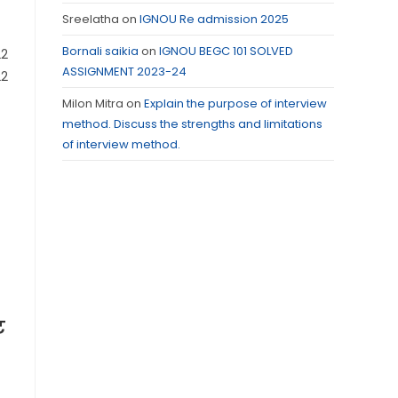
Sreelatha
on
IGNOU Re admission 2025
Bornali saikia
on
IGNOU BEGC 101 SOLVED
2
ASSIGNMENT 2023-24
22
Milon Mitra
on
Explain the purpose of interview
method. Discuss the strengths and limitations
of interview method.
ट