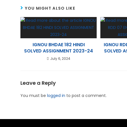
p
r
g
k
YOU MIGHT ALSO LIKE
p
e
r
e
s
a
d
t
m
I
n
IGNOU BHDAE 182 HINDI
IGNOU RD
SOLVED ASSIGNMENT 2023-24
SOLVED A
July 6, 2024
Leave a Reply
You must be
logged in
to post a comment.