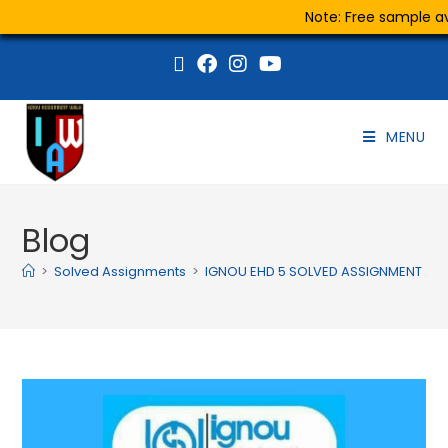
Note: Free sample ava
MENU
Blog
>
Solved Assignments
>
IGNOU EHD 5 SOLVED ASSIGNMENT 20