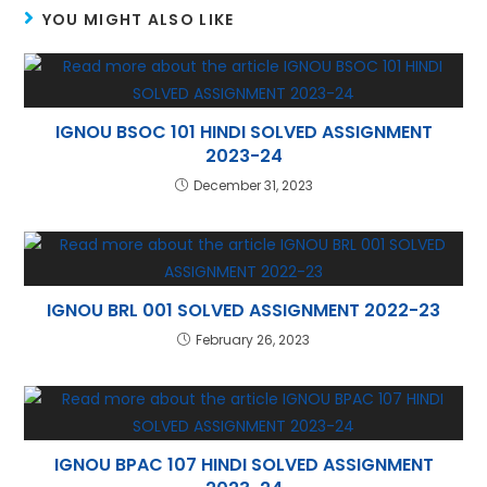
A
st
a
dI
YOU MIGHT ALSO LIKE
p
m
n
p
IGNOU BSOC 101 HINDI SOLVED ASSIGNMENT
2023-24
December 31, 2023
IGNOU BRL 001 SOLVED ASSIGNMENT 2022-23
February 26, 2023
IGNOU BPAC 107 HINDI SOLVED ASSIGNMENT