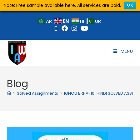
Note: Free sample available here. All services are paid.
OK
EN
AR
HI
UR
MENU
Blog
>
Solved Assignments
>
IGNOU BRPA-101 HINDI SOLVED ASSIGN