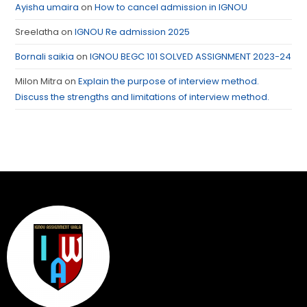
Ayisha umaira
on
How to cancel admission in IGNOU
Sreelatha
on
IGNOU Re admission 2025
Bornali saikia
on
IGNOU BEGC 101 SOLVED ASSIGNMENT 2023-24
Milon Mitra
on
Explain the purpose of interview method.
Discuss the strengths and limitations of interview method.