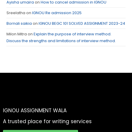
Ayisha umaira
on
How to cancel admission in IGNOU
Sreelatha
on
IGNOU Re admission 2025
Bornali saikia
on
IGNOU BEGC 101 SOLVED ASSIGNMENT 2023-24
Milon Mitra
on
Explain the purpose of interview method.
Discuss the strengths and limitations of interview method.
IGNOU ASSIGNMENT WALA
A trusted place for writing services