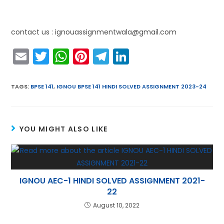
contact us : ignouassignmentwala@gmail.com
E
T
W
Pi
T
Li
m
w
h
nt
el
n
ai
itt
a
er
e
k
TAGS
:
BPSE 141
,
IGNOU BPSE 141 HINDI SOLVED ASSIGNMENT 2023-24
l
er
ts
e
gr
e
A
st
a
dI
YOU MIGHT ALSO LIKE
p
m
n
p
IGNOU AEC-1 HINDI SOLVED ASSIGNMENT 2021-
22
August 10, 2022