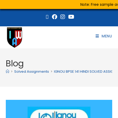
Note: Free sample ava
MENU
Blog
>
Solved Assignments
>
IGNOU BPSE 141 HINDI SOLVED ASSIGN