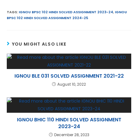
m
w
h
nt
el
n
ai
itt
a
er
e
k
TAGS
:
IGNOU BPSC 102 HINDI SOLVED ASSIGNMENT 2023-24
,
IGNOU
BPSC 102 HINDI SOLVED ASSIGNMENT 2024-25
l
er
ts
e
gr
e
A
st
a
dI
p
m
n
YOU MIGHT ALSO LIKE
p
IGNOU BLE 031 SOLVED ASSIGNMENT 2021-22
August 10, 2022
IGNOU BHIC 110 HINDI SOLVED ASSIGNMENT
2023-24
December 28, 2023