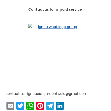
Contact us for a paid service
contact us : ignouassignmentwala@gmail.com
E
T
W
Pi
T
Li