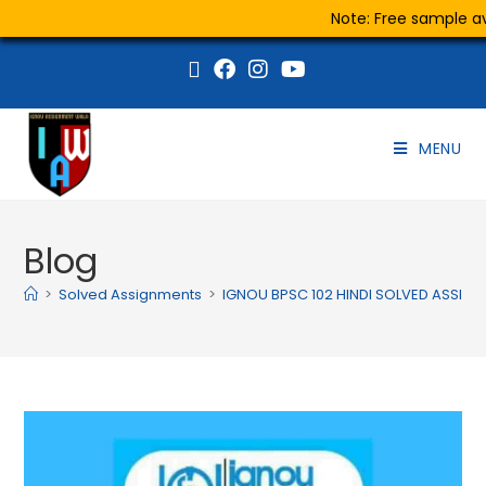
Note: Free sample ava
MENU
Blog
>
Solved Assignments
>
IGNOU BPSC 102 HINDI SOLVED ASSIG