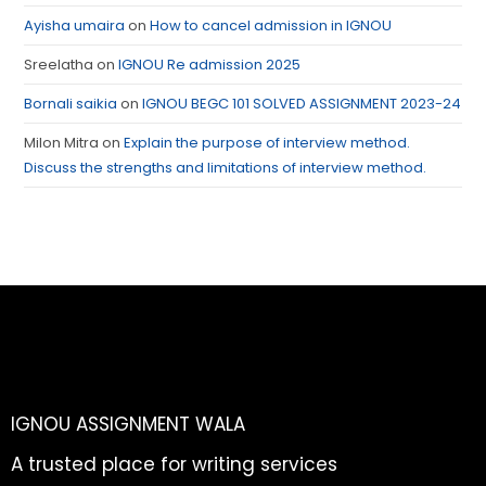
Ayisha umaira
on
How to cancel admission in IGNOU
Sreelatha
on
IGNOU Re admission 2025
Bornali saikia
on
IGNOU BEGC 101 SOLVED ASSIGNMENT 2023-24
Milon Mitra
on
Explain the purpose of interview method.
Discuss the strengths and limitations of interview method.
IGNOU ASSIGNMENT WALA
A trusted place for writing services